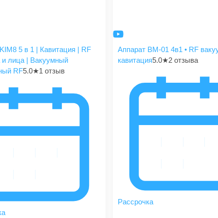
KIM8 5 в 1 | Кавитация | RF
Аппарат BM-01 4в1 • RF ваку
 и лица | Вакуумный
кавитация
5.0
★
2 отзыва
ный RF
5.0
★
1 отзыв
Рассрочка
ка