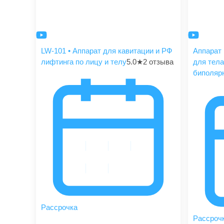
LW-101 • Аппарат для кавитации и РФ
Аппарат 
лифтинга по лицу и телу
5.0
★
2 отзыва
для тела
биполяр
Рассрочка
Рассроч