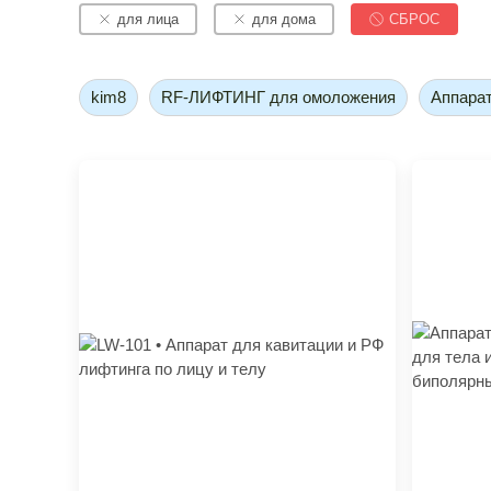
для лица
для дома
СБРОС
kim8
RF-ЛИФТИНГ для омоложения
Аппара