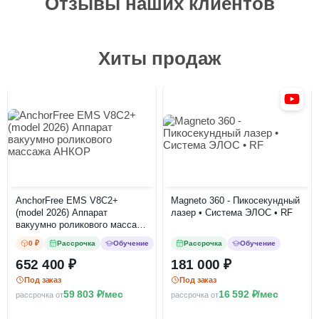
Отзывы наших клиентов
Хиты продаж
AnchorFree EMS V8C2+
Magneto 360 - Пикосекундный
(model 2026) Аппарат
лазер • Система ЭЛОС • RF
вакуумно роликового массажа
АНКОР
0 ₽
Рассрочка
Обучение
Рассрочка
Обучение
652 400
181 000
Под заказ
Под заказ
59 803
/мес
16 592
/мес
рассрочка от
рассрочка от