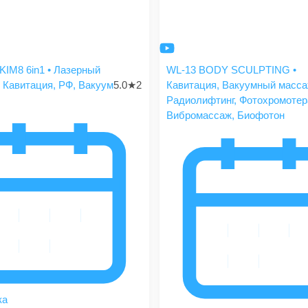
KIM8 6in1 • Лазерный
WL-13 BODY SCULPTING •
 Кавитация, РФ, Вакуум
5.0
★
2
Кавитация, Вакуумный масса
Радиолифтинг, Фотохромотер
Вибромассаж, Биофотон
ка