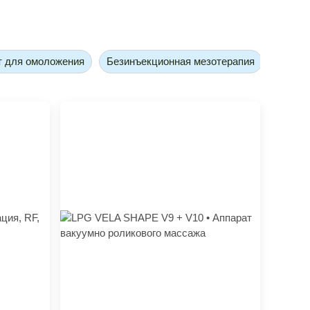
т для омоложения
Безинъекционная мезотерапия
Безоп