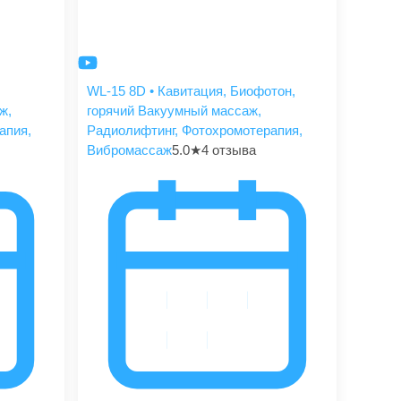
WL-15 8D • Кавитация, Биофотон,
ж,
горячий Вакуумный массаж,
апия,
Радиолифтинг, Фотохромотерапия,
Вибромассаж
5.0
★
4 отзыва