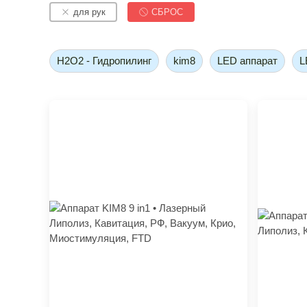
для рук
СБРОС
H2O2 - Гидропилинг
kim8
LED аппарат
L