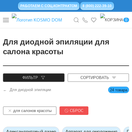
РАБОТАЕМ С СОЦ.КОНТРАКТОМ
8 (800) 222-39-10
0
Для диодной эпиляции для
салона красоты
ФИЛЬТР
СОРТИРОВАТЬ
Для диодной эпиляции
24 товара
для салонов красоты
СБРОС
Александритовый лазер
Аппарат для омоложения
Ги