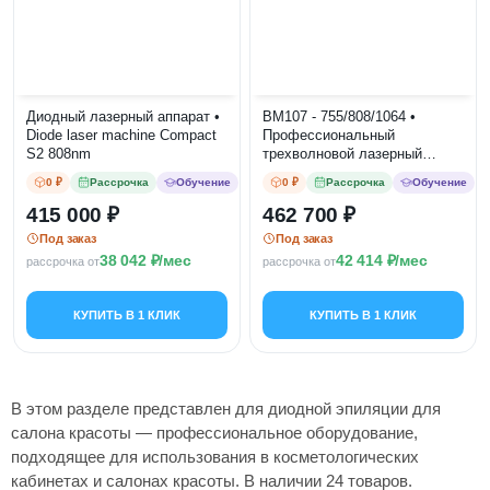
Диодный лазерный аппарат •
BM107 - 755/808/1064 •
Diode laser machine Compact
Профессиональный
S2 808nm
трехволновой лазерный
аппарат для эпиляции
0 ₽
Рассрочка
Обучение
0 ₽
Рассрочка
Обучение
415 000
462 700
Под заказ
Под заказ
38 042
/мес
42 414
/мес
рассрочка от
рассрочка от
КУПИТЬ В 1 КЛИК
КУПИТЬ В 1 КЛИК
В этом разделе представлен для диодной эпиляции для
салона красоты — профессиональное оборудование,
подходящее для использования в косметологических
кабинетах и салонах красоты. В наличии 24 товаров.