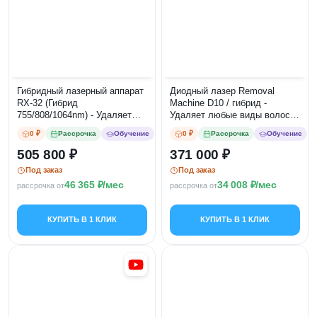
Гибридный лазерный аппарат
Диодный лазер Removal
RX-32 (Гибрид
Machine D10 / гибрид -
755/808/1064nm) - Удаляет
Удаляет любые виды волос
любые виды волос на коже
на коже всех типов
0 ₽
Рассрочка
Обучение
0 ₽
Рассрочка
Обучение
всех типов
505 800
371 000
Под заказ
Под заказ
46 365
/мес
34 008
/мес
рассрочка от
рассрочка от
КУПИТЬ В 1 КЛИК
КУПИТЬ В 1 КЛИК