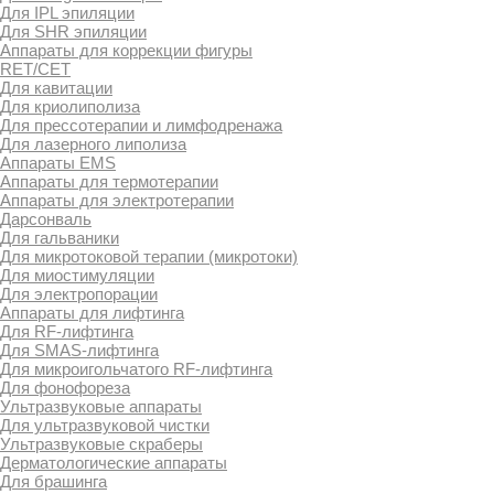
Для IPL эпиляции
Для SHR эпиляции
Аппараты для коррекции фигуры
RET/CET
Для кавитации
Для криолиполиза
Для прессотерапии и лимфодренажа
Для лазерного липолиза
Аппараты EMS
Аппараты для термотерапии
Аппараты для электротерапии
Дарсонваль
Для гальваники
Для микротоковой терапии (микротоки)
Для миостимуляции
Для электропорации
Аппараты для лифтинга
Для RF-лифтинга
Для SMAS-лифтинга
Для микроигольчатого RF-лифтинга
Для фонофореза
Ультразвуковые аппараты
Для ультразвуковой чистки
Ультразвуковые скраберы
Дерматологические аппараты
Для брашинга