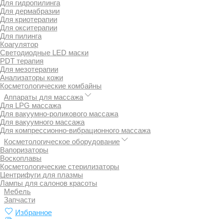
Для гидропилинга
Для дермабразии
Для криотерапии
Для окситерапии
Для пилинга
Коагулятор
Светодиодные LED маски
PDT терапия
Для мезотерапии
Анализаторы кожи
Косметологические комбайны
Аппараты для массажа
Для LPG массажа
Для вакуумно-роликового массажа
Для вакуумного массажа
Для компрессионно-вибрационного массажа
Косметологическое оборудование
Вапоризаторы
Воскоплавы
Косметологические стерилизаторы
Центрифуги для плазмы
Лампы для салонов красоты
Мебель
Запчасти
Избранное