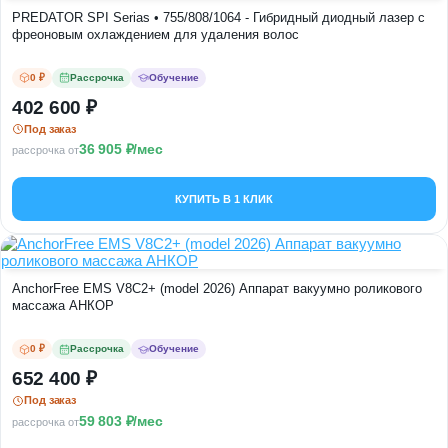
PREDATOR SPI Serias • 755/808/1064 - Гибридный диодный лазер с
фреоновым охлаждением для удаления волос
0 ₽
Рассрочка
Обучение
402 600
Под заказ
36 905
/мес
рассрочка от
КУПИТЬ В 1 КЛИК
AnchorFree EMS V8C2+ (model 2026) Аппарат вакуумно роликового
массажа АНКОР
0 ₽
Рассрочка
Обучение
652 400
Под заказ
59 803
/мес
рассрочка от