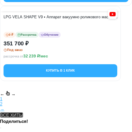
LPG VELA SHAPE V9 • Аппарат вакуумно роликового массажа
0 ₽
Рассрочка
Обучение
351 700
Под заказ
32 239
/мес
рассрочка от
КУПИТЬ В 1 КЛИК
←
→
1
2
→
ВСЕ ХИТЫ
Поделиться!