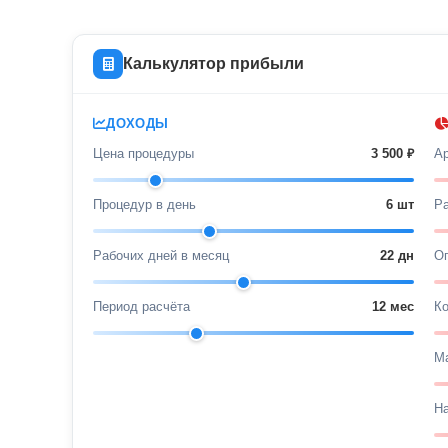
Калькулятор прибыли
ДОХОДЫ
Цена процедуры
3 500
₽
А
Процедур в день
6
шт
Р
Рабочих дней в месяц
22
дн
Оп
Период расчёта
12
мес
К
Ма
Н