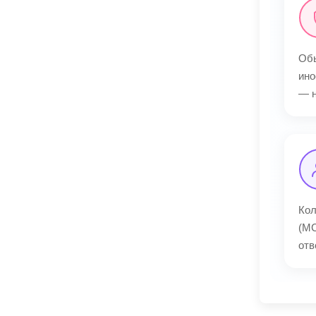
Обы
ино
— н
Кол
(МС
отв