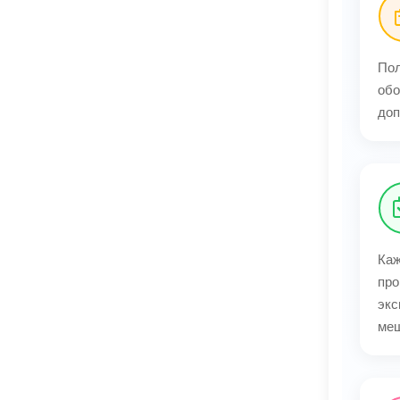
Пол
обо
доп
Каж
про
экс
меш