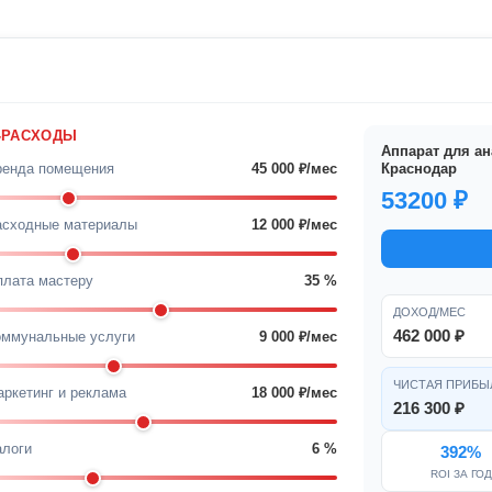
РАСХОДЫ
Аппарат для ана
Краснодар
ренда помещения
45 000
₽/мес
53200 ₽
асходные материалы
12 000
₽/мес
лата мастеру
35
%
ДОХОД/МЕС
462 000 ₽
оммунальные услуги
9 000
₽/мес
ЧИСТАЯ ПРИБЫ
ркетинг и реклама
18 000
₽/мес
216 300 ₽
алоги
6
%
392%
ROI ЗА ГОД