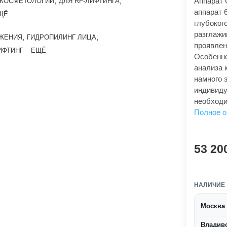
,
,
Аппарат 
 КОСМЕТОЛОГИИ
ДЛЯ RF-ЛИФТИНГА
аппарат 6
ЩЁ
глубоког
разглажи
,
,
ОЖЕНИЯ
ГИДРОПИЛИНГ ЛИЦА
проявлен
ИФТИНГ
ЕЩЁ
Особенно
анализа 
намного 
индивиду
необходи
Полное 
53 20
НАЛИЧИЕ
Москва
Владив