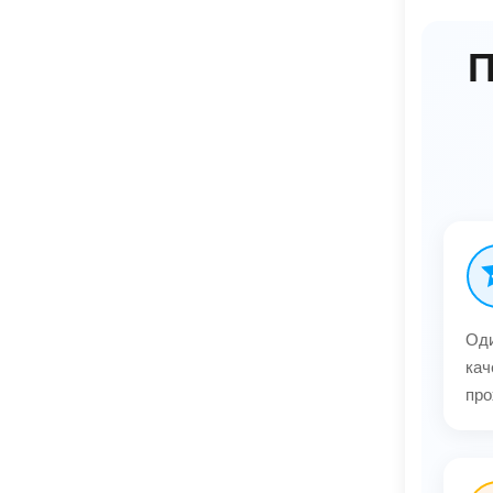
П
Оди
кач
про