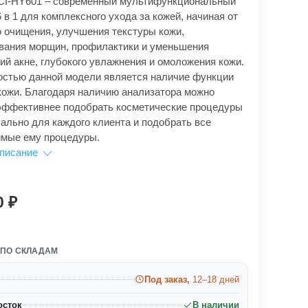
CI-HY601 – современный мультифункциональный
 в 1 для комплексного ухода за кожей, начиная от
о очищения, улучшения текстуры кожи,
вания морщин, профилактики и уменьшения
ий акне, глубокого увлажнения и омоложения кожи.
стью данной модели является наличие функции
кожи. Благодаря наличию анализатора можно
эффективнее подобрать косметические процедуры
ально для каждого клиента и подобрать все
мые ему процедуры.
описание
0
 ПО СКЛАДАМ
Под заказ,
12–18 дней
осток
В наличии