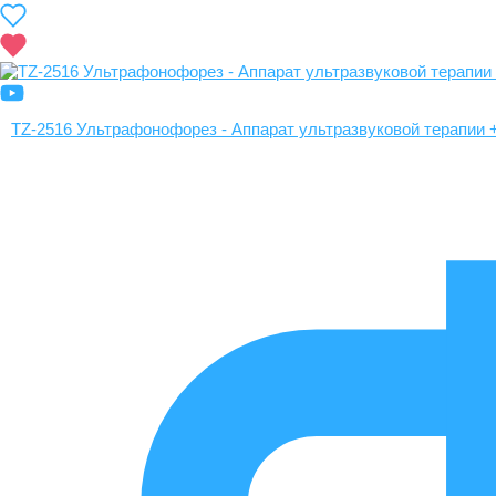
TZ-2516 Ультрафонофорез - Аппарат ультразвуковой терапии 