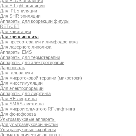
Для ELOS эпиляции
Для E-Light эпиляции
Для IPL эпиляции
Для SHR эпиляции
Аппараты для коррекции фигуры
RET/CET
Для кавитации
Для криолиполиза
Для прессотерапии и лимфодренажа
Для лазерного липолиза
Аппараты EMS
Аппараты для термотерапии
Аппараты для электротерапии
Дарсонваль
Для гальваники
Для микротоковой терапии (микротоки)
Для миостимуляции
Для электропорации
Аппараты для лифтинга
Для RF-лифтинга
Для SMAS-лифтинга
Для микроигольчатого RF-лифтинга
Для фонофореза
Ультразвуковые аппараты
Для ультразвуковой чистки
Ультразвуковые скраберы
Дерматологические аппараты