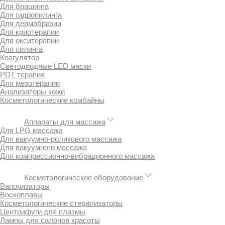
Для брашинга
Для гидропилинга
Для дермабразии
Для криотерапии
Для окситерапии
Для пилинга
Коагулятор
Светодиодные LED маски
PDT терапия
Для мезотерапии
Анализаторы кожи
Косметологические комбайны
Аппараты для массажа
Для LPG массажа
Для вакуумно-роликового массажа
Для вакуумного массажа
Для компрессионно-вибрационного массажа
Косметологическое оборудование
Вапоризаторы
Воскоплавы
Косметологические стерилизаторы
Центрифуги для плазмы
Лампы для салонов красоты