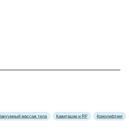
Вакуумный массаж тела
Кавитации и RF
Криолифтинг