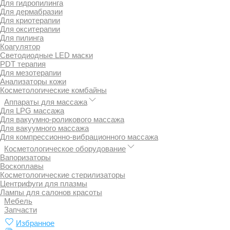
Для гидропилинга
Для дермабразии
Для криотерапии
Для окситерапии
Для пилинга
Коагулятор
Светодиодные LED маски
PDT терапия
Для мезотерапии
Анализаторы кожи
Косметологические комбайны
Аппараты для массажа
Для LPG массажа
Для вакуумно-роликового массажа
Для вакуумного массажа
Для компрессионно-вибрационного массажа
Косметологическое оборудование
Вапоризаторы
Воскоплавы
Косметологические стерилизаторы
Центрифуги для плазмы
Лампы для салонов красоты
Мебель
Запчасти
Избранное