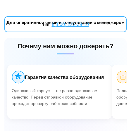
Для оперативной связи и консультации с менеджером
8 (800) 222-39-10
тел.
Почему нам можно доверять?
Гарантия качества оборудования
Одинаковый корпус — не равно одинаковое
Полная 
качество. Перед отправкой оборудование
оборуд
проходит проверку работоспособности.
дополн