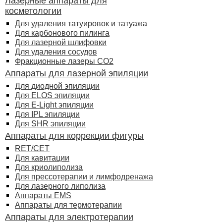
Лазерные аппараты для
косметологии
Для удаления татуировок и татуажа
Для карбонового пилинга
Для лазерной шлифовки
Для удаления сосудов
Фракционные лазеры СО2
Аппараты для лазерной эпиляции
Для диодной эпиляции
Для ELOS эпиляции
Для E-Light эпиляции
Для IPL эпиляции
Для SHR эпиляции
Аппараты для коррекции фигуры
RET/CET
Для кавитации
Для криолиполиза
Для прессотерапии и лимфодренажа
Для лазерного липолиза
Аппараты EMS
Аппараты для термотерапии
Аппараты для электротерапии