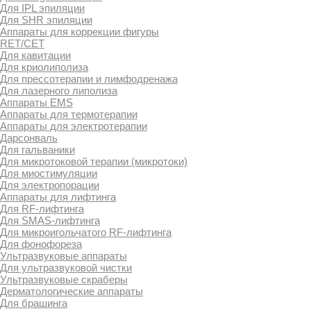
Для IPL эпиляции
Для SHR эпиляции
Аппараты для коррекции фигуры
RET/CET
Для кавитации
Для криолиполиза
Для прессотерапии и лимфодренажа
Для лазерного липолиза
Аппараты EMS
Аппараты для термотерапии
Аппараты для электротерапии
Дарсонваль
Для гальваники
Для микротоковой терапии (микротоки)
Для миостимуляции
Для электропорации
Аппараты для лифтинга
Для RF-лифтинга
Для SMAS-лифтинга
Для микроигольчатого RF-лифтинга
Для фонофореза
Ультразвуковые аппараты
Для ультразвуковой чистки
Ультразвуковые скраберы
Дерматологические аппараты
Для брашинга