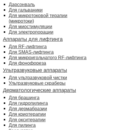
Дарсонваль
Для гальваники
Для микротоковой терапии
(микротоки)
Для миостимуляции
Для электропорации
Аппараты для лифтинга
Для RF-лифтинга
Для SMAS-лифтинга
Для микроигольчатого RF-лифтинга
Для фонофореза
Ультразвуковые аппараты
Для ультразвуковой чистки
Ультразвуковые скраберы
Дерматологические аппараты
Для брашинга
Для гидропилинга
Для дермабразии
Для криотерапии
Для окситерапии
Для пилинга