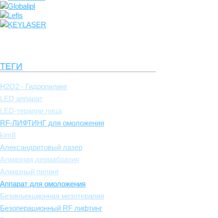
Globalipl
Lefis
KEYLASER
ТЕГИ
H2O2 - Гидропилинг
LED аппарат
LED-терапии лица
RF-ЛИФТИНГ для омоложения
kim8
Александритовый лазер
Алмазная дермабразия
Алмазный пилинг
Аппарат для омоложения
Безинъекционная мезотерапия
Безоперационный RF лифтинг