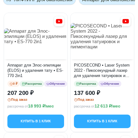
Аппарат для Элос-эпиляции
PICOSECOND • Laser System
(ELOS) и удаления тату • ES-
2022 - Пикосекундный лазер
770 2in1
для удаления татуировок и
пигментации
0 ₽
Рассрочка
Обучение
Рассрочка
Обучение
207 200
137 600
Под заказ
Под заказ
18 993
/мес
12 613
/мес
рассрочка от
рассрочка от
КУПИТЬ В 1 КЛИК
КУПИТЬ В 1 КЛИК