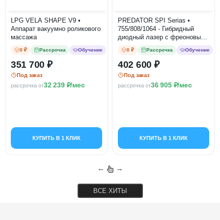
LPG VELA SHAPE V9 •
PREDATOR SPI Serias •
Аппарат вакуумно роликового
755/808/1064 - Гибридный
массажа
диодный лазер с фреоновым
охлаждением для удаления
0 ₽
Рассрочка
Обучение
0 ₽
Рассрочка
Обучение
волос
351 700
402 600
Под заказ
Под заказ
32 239
/мес
36 905
/мес
рассрочка от
рассрочка от
КУПИТЬ В 1 КЛИК
КУПИТЬ В 1 КЛИК
←
→
ВСЕ ХИТЫ