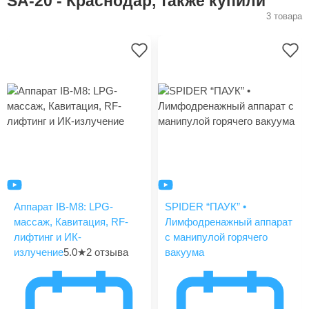
SA-20 - Краснодар, также купили
3 товара
Аппарат IB-M8: LPG-
SPIDER “ПАУК” •
массаж, Кавитация, RF-
Лимфодренажный аппарат
лифтинг и ИК-
с манипулой горячего
излучение
5.0
★
2 отзыва
вакуума